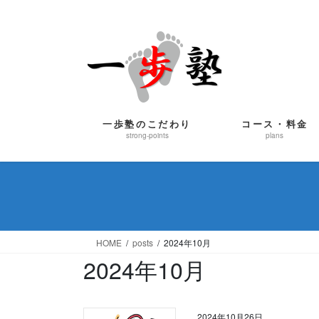
コ
ナ
ン
ビ
テ
ゲ
ン
ー
ツ
シ
に
ョ
移
ン
一歩塾のこだわり
コース・料金
動
に
strong-points
plans
移
動
HOME
posts
2024年10月
2024年10月
2024年10月26日